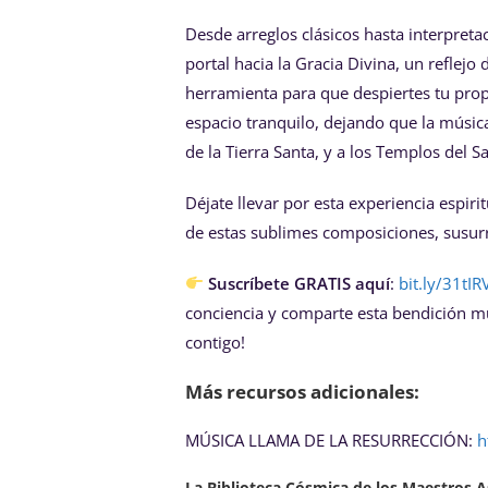
Desde arreglos clásicos hasta interpret
portal hacia la Gracia Divina, un reflej
herramienta para que despiertes tu pro
espacio tranquilo, dejando que la música
de la Tierra Santa, y a los Templos del
Déjate llevar por esta experiencia espiri
de estas sublimes composiciones, susurre
Suscríbete GRATIS aquí
:
bit.ly/31tIR
conciencia y comparte esta bendición mu
contigo!
Más recursos adicionales:
MÚSICA LLAMA DE LA RESURRECCIÓN:
h
La Biblioteca Cósmica de los Maestros 