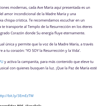
aciones modernas, cada Ave María aquí presentada es un
o del amor incondicional de la Madre María y una
pia chispa crística. Te recomendamos escuchar en un
 te transporte al Templo de la Resurrección en los éteres
 Sagrado Corazón donde Su energía fluye eternamente.
tual única y permite que la voz de la Madre María, a través
 a tu corazón: ‘YO SOY la Resurrección y la Vida’.
VU
y activa la campanita, para más contenido que eleve tu
sical con quienes busquen la luz. ¡Que la Paz de María esté
ttp://bit.ly/3EmEzTW
Ascendidos PDF (Español):