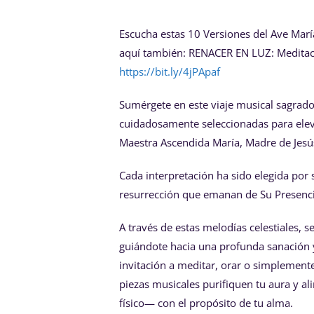
Escucha estas 10 Versiones del Ave María
aquí también: RENACER EN LUZ: Meditaci
https://bit.ly/4jPApaf
Sumérgete en este viaje musical sagrado
cuidadosamente seleccionadas para elevar
Maestra Ascendida María, Madre de Jesús 
Cada interpretación ha sido elegida por 
resurrección que emanan de Su Presencia,
A través de estas melodías celestiales, 
guiándote hacia una profunda sanación y 
invitación a meditar, orar o simplement
piezas musicales purifiquen tu aura y al
físico— con el propósito de tu alma.