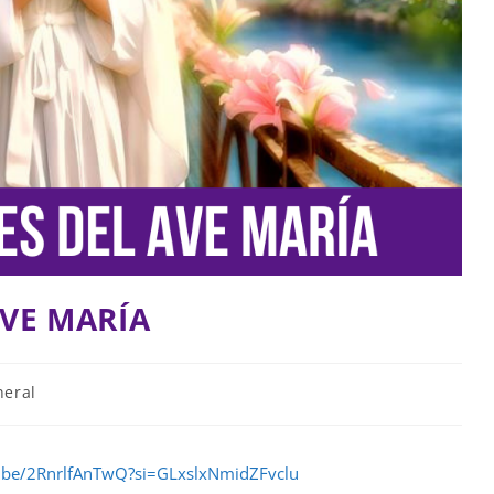
AVE MARÍA
neral
u.be/2RnrlfAnTwQ?si=GLxslxNmidZFvclu