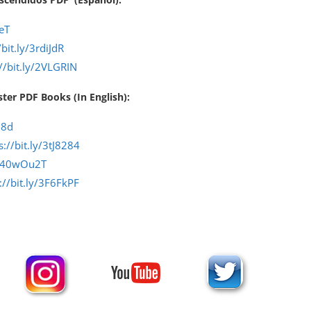
eT
/bit.ly/3rdiJdR
//bit.ly/2VLGRIN
ter PDF Books (In English):
G8d
s://bit.ly/3tJ8284
ly/40wOu2T
://bit.ly/3F6FkPF